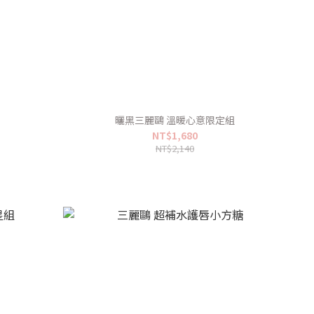
組
曬黑三麗鷗 溫暖心意限定組
NT$1,680
NT$2,140