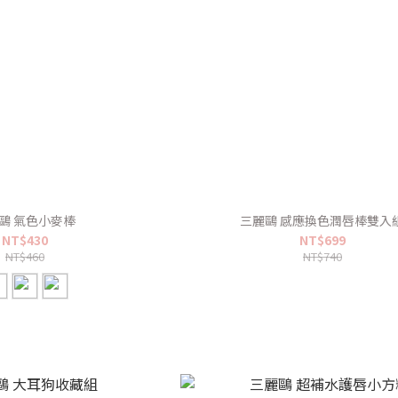
鷗 氣色小麥棒
三麗鷗 感應換色潤唇棒雙入
NT$430
NT$699
NT$460
NT$740