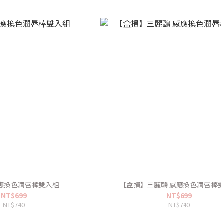
感應換色潤唇棒雙入組
【盒損】三麗鷗 感應換色潤唇棒
NT$699
NT$699
NT$740
NT$740