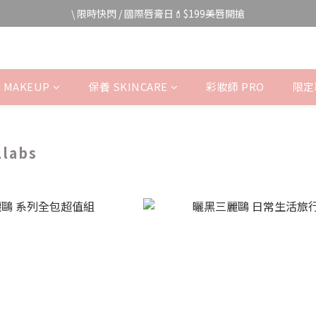
\ 限時快閃 / 國際唇膏日💄$199美唇開搶
宅家防颱🌀全館$499免運費
宅家防颱🌀全館$499免運費
 MAKEUP
保養 SKINCARE
彩妝師 PRO
限定聯
labs