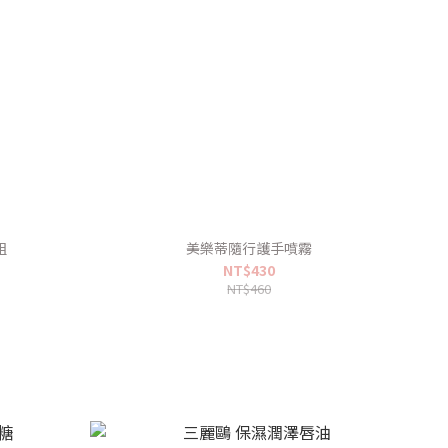
組
美樂蒂隨行護手噴霧
NT$430
NT$460