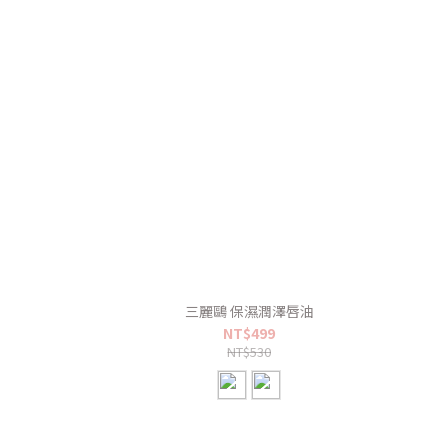
三麗鷗 保濕潤澤唇油
NT$499
NT$530