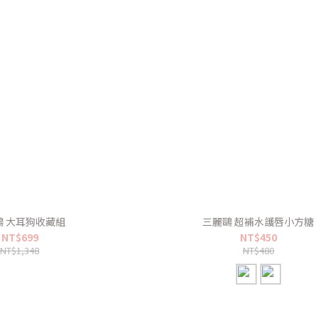
鷗 大耳狗收藏組
三麗鷗 超補水護唇小方糖
NT$699
NT$450
NT$1,348
NT$480