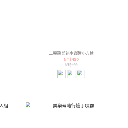
組
三麗鷗 超補水護唇小方糖
NT$450
NT$480