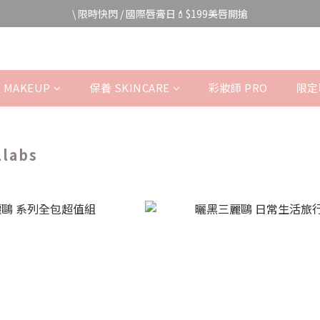
宅家防颱🌀全館$499免運費
\ 限時快閃 / 國際唇膏日💄$199美唇開搶
宅家防颱🌀全館$499免運費
 MAKEUP
保養 SKINCARE
彩妝師 PRO
限定聯
labs