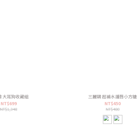
鷗 大耳狗收藏組
三麗鷗 超補水護唇小方糖
NT$699
NT$450
NT$1,348
NT$480