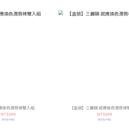
感應換色潤唇棒雙入組
【盒損】三麗鷗 感應換色潤唇棒
NT$699
NT$699
NT$740
NT$740