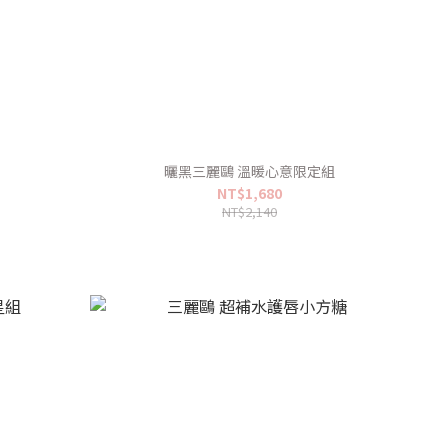
組
曬黑三麗鷗 溫暖心意限定組
NT$1,680
NT$2,140