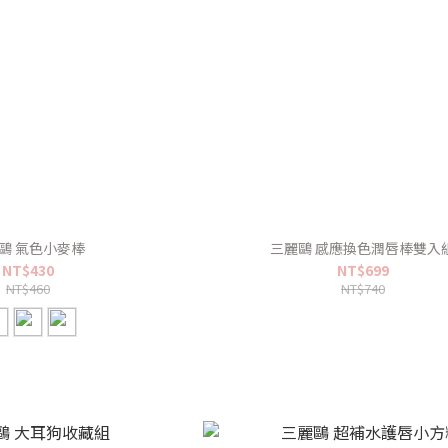
鷗 氣色小麥棒
三麗鷗 感應換色潤唇棒雙入
NT$430
NT$699
NT$460
NT$740