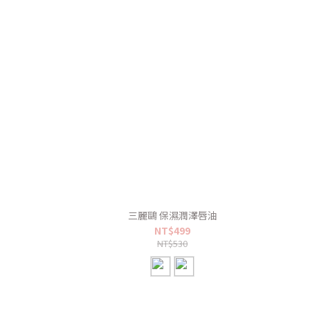
三麗鷗 保濕潤澤唇油
NT$499
NT$530