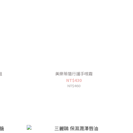
組
美樂蒂隨行護手噴霧
NT$430
NT$460