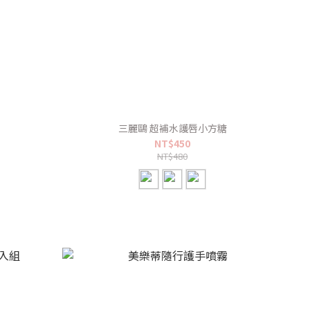
組
三麗鷗 超補水護唇小方糖
NT$450
NT$480