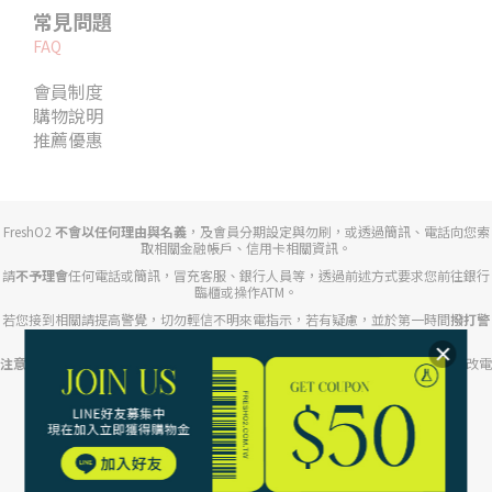
常見問題
FAQ
會員制度
購物說明
推薦優惠
FreshO2
不會以任何理由與名義
，及會員分期設定與勿刷，或透過簡訊、電話向您索
取相關金融帳戶、信用卡相關資訊。
請
不予理會
任何電話或簡訊，冒充客服、銀行人員等，透過前述方式要求您前往銀行
臨櫃或操作ATM。
若您接到相關請提高警覺，切勿輕信不明來電指示，若有疑慮，並於第一時間
撥打警
政署 165 反詐騙專線
。
注意任何來電顯示開頭為「+」、「+2」、」「+886」等不明來電
，提防對方竄改電
話號碼或假裝成特定公司、銀行、司法機關的手法。
路迦生醫股份有限公司｜統編54318905
Copyright© 2017 FreshO2