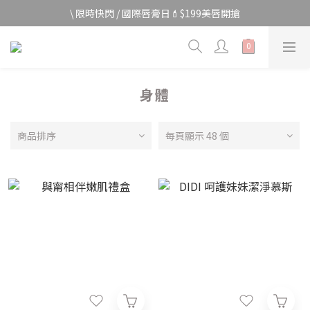
宅家防颱🌀全館$499免運費
\ 限時快閃 / 國際唇膏日💄$199美唇開搶
宅家防颱🌀全館$499免運費
身體
商品排序
每頁顯示 48 個