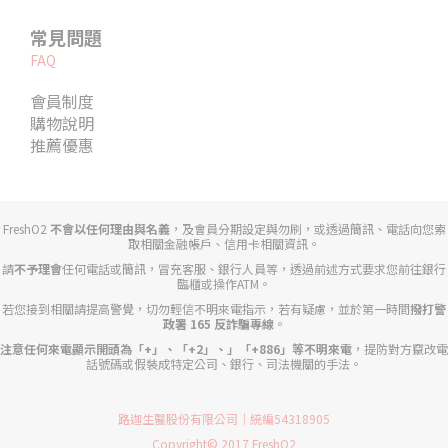
常見問題
FAQ
會員制度
購物說明
推薦優惠
FreshO2
不會以任何理由與名義
，及會員分期設定與勿刷，或透過簡訊、電話向您索
取相關金融帳戶、信用卡相關資訊。
請
不予理會
任何電話或簡訊，冒充客服、銀行人員等，透過前述方式要求您前往銀行
臨櫃或操作ATM。
若您接到相關請提高警覺，切勿輕信不明來電指示，若有疑慮，並於第一時間
撥打警
政署 165 反詐騙專線
。
注意任何來電顯示開頭為「+」、「+2」、」「+886」等不明來電
，提防對方竄改電
話號碼或假裝成特定公司、銀行、司法機關的手法。
路迦生醫股份有限公司｜統編54318905
Copyright© 2017 FreshO2