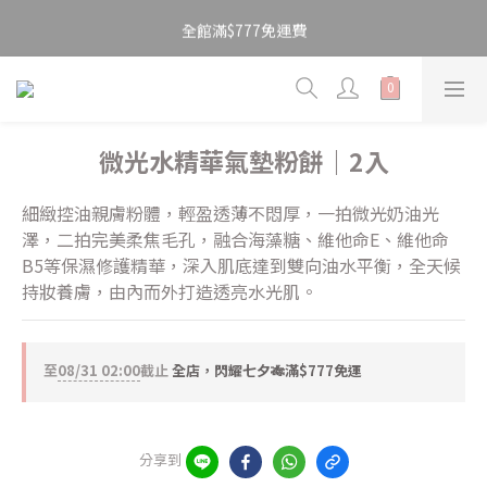
3
3
8
4
4
8
5
全館滿$777免運費
全館滿$777免運費
2
2
7
3
3
7
4
1
1
6
2
2
6
3
0
9
:
0
5
:
1
1
:
5
2
日
時
分
秒
8
4
0
0
4
1
7
3
3
0
\ 閃耀七夕助攻 / 甜蜜特惠💝1+1$520
6
2
2
微光水精華氣墊粉餅｜2入
5
1
1
4
全館滿$777免運費
0
0
細緻控油親膚粉體，輕盈透薄不悶厚，一拍微光奶油光
3
澤，二拍完美柔焦毛孔，融合海藻糖、維他命E、維他命
2
B5等保濕修護精華，深入肌底達到雙向油水平衡，全天候
1
持妝養膚，由內而外打造透亮水光肌。
0
至
08/31 02:00
截止
全店，閃耀七夕🎋滿$777免運
分享到