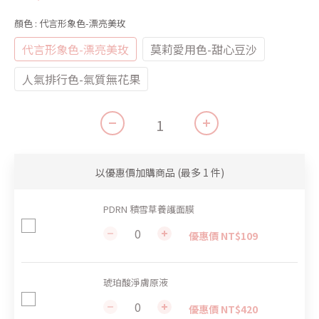
顏色
: 代言形象色-漂亮美玫
代言形象色-漂亮美玫
莫莉愛用色-甜心豆沙
人氣排行色-氣質無花果
以優惠價加購商品
(最多 1 件)
PDRN 積雪草養護面膜
優惠價 NT$109
琥珀酸淨膚原液
優惠價 NT$420