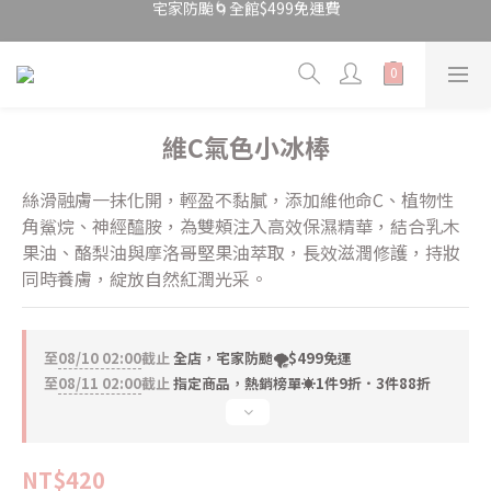
宅家防颱🌀全館$499免運費
\ 限時快閃 / 國際唇膏日💄$199美唇開搶
宅家防颱🌀全館$499免運費
維C氣色小冰棒
絲滑融膚一抹化開，輕盈不黏膩，添加維他命C、植物性
角鯊烷、神經醯胺，為雙頰注入高效保濕精華，結合乳木
果油、酪梨油與摩洛哥堅果油萃取，長效滋潤修護，持妝
同時養膚，綻放自然紅潤光采。
至
08/10 02:00
截止
全店，宅家防颱🌪️$499免運
至
08/11 02:00
截止
指定商品，熱銷榜單☀️1件9折．3件88折
NT$420