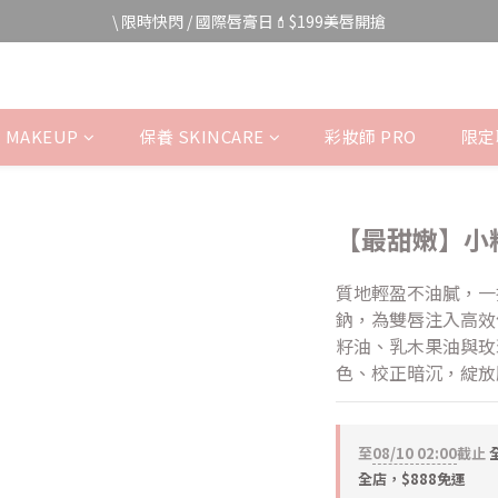
宅家防颱🌀全館$499免運費
\ 限時快閃 / 國際唇膏日💄$199美唇開搶
宅家防颱🌀全館$499免運費
 MAKEUP
保養 SKINCARE
彩妝師 PRO
限定聯
【最甜嫩】小
質地輕盈不油膩，一
鈉，為雙唇注入高效
籽油、乳木果油與玫
色、校正暗沉，綻放
至
08/10 02:00
截止
全
全店，$888免運