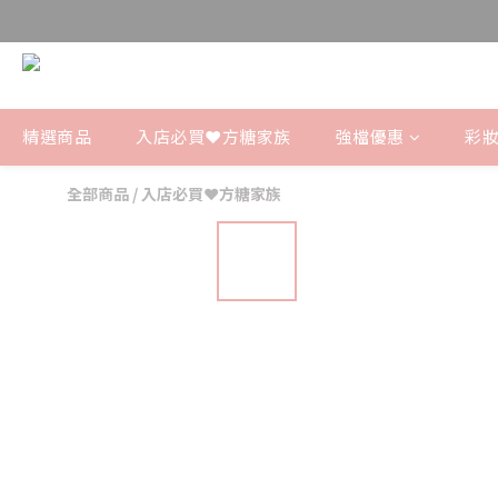
精選商品
入店必買❤️方糖家族
強檔優惠
彩妝
全部商品
/
入店必買❤️方糖家族