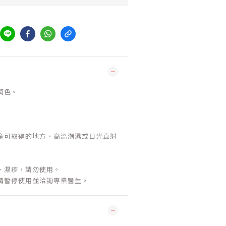
潤色。
童可取得的地方、高溫潮濕或日光直射
、濕疹，請勿使用。
請暫停使用並洽詢專業醫生。