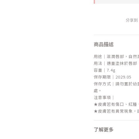
分享到
商品描述
用途｜滋潤唇部，自然
用法｜適量塗抹於唇部
容量｜7.4g
保存期限｜2029.05
保存方式｜請勿置於幼
處。
注意事項｜
★皮膚若有傷口、紅腫
★皮膚若有異常現象，
了解更多