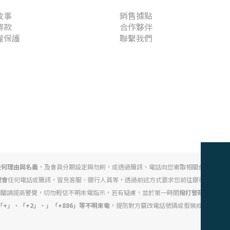
故事
銷售據點
條款
合作夥伴
權保護
聯繫我們
任何理由與名義
，及會員分期設定與勿刷，或透過簡訊、電話向您索取相關金融帳戶、
理會
任何電話或簡訊，冒充客服、銀行人員等，透過前述方式要求您前往銀行臨櫃或操作
相關請提高警覺，切勿輕信不明來電指示，若有疑慮，並於第一時間
撥打警政署 165 
+」、「+2」、」「+886」等不明來電
，提防對方竄改電話號碼或假裝成特定公司