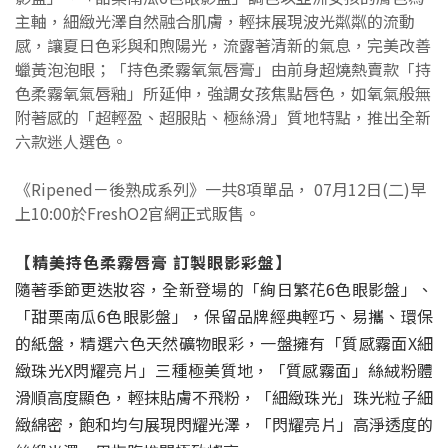
主軸，細緻光澤自然融合肌膚，輕抹展現波光粼粼的流動
感，讓夏日色彩與和煦陽光，流露著清新的氣息，完美改善
蠟黃泡泡眼；「持色柔霧氧氣唇膏」由前身超燒熱賣款「持
色柔霧氧氣唇釉」所延伸，強調女孩焦點唇色，如氧氣般無
附著感的「超輕盈、超服貼、極絲滑」質地特點，推出全新
六款迷人選色。
《Ripened－後熟成系列》一共8項單品， 07月12日(二)早
上10:00於FreshO2官網正式販售。
【
精美持色柔霧唇膏 訂製眼影彩盤
】
隨著季節更迭妝容，全新登場的「絢日繁花6色眼影盤」、
「甜栗南瓜6色眼影盤」，保留品牌經典輕巧、易攜、環保
的紙盤，精選六色天然礦物眼彩，一盤擁有「質感霧面X細
緻珠光X閃耀亮片」三種極美質地，「質感霧面」絲絨粉體
滑順高度顯色，輕抹貼膚不飛粉，「細緻珠光」珠光粒子細
緻綿密，飽和均勻展現閃耀光澤，「閃耀亮片」高淨透度的