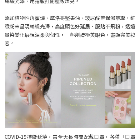
絲緞光澤，用指腹推開極致燦亮。
添加植物性角鯊烷、摩洛哥堅果油、玻尿酸等保濕萃取，細
緻粉末呈現絲緞光澤，高度顯色好延展、服貼不飛粉，透過
暈染變化展現溫柔與個性，一盤創造極美眼色，盡顯完美妝
容。
COVID-19持續延燒，當全天長時間配戴口罩，各種「口罩