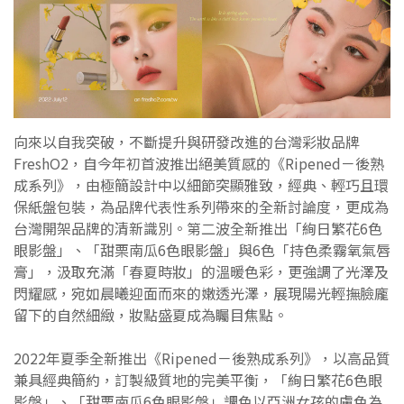
向來以自我突破，不斷提升與研發改進的台灣彩妝品牌
FreshO2，自今年初首波推出絕美質感的《Ripened－後熟
成系列》，由極簡設計中以細節突顯雅致，經典、輕巧且環
保紙盤包裝，為品牌代表性系列帶來的全新討論度，更成為
台灣開架品牌的清新識別。第二波全新推出「絢日繁花6色
眼影盤」、「甜栗南瓜6色眼影盤」與6色「持色柔霧氧氣唇
膏」，汲取充滿「春夏時妝」的溫暖色彩，更強調了光澤及
閃耀感，宛如晨曦迎面而來的嫩透光澤，展現陽光輕撫臉龐
留下的自然細緻，妝點盛夏成為矚目焦點。
2022年夏季全新推出《Ripened－後熟成系列》，以高品質
兼具經典簡約，訂製級質地的完美平衡，「絢日繁花6色眼
影盤」、「甜栗南瓜6色眼影盤」調色以亞洲女孩的膚色為