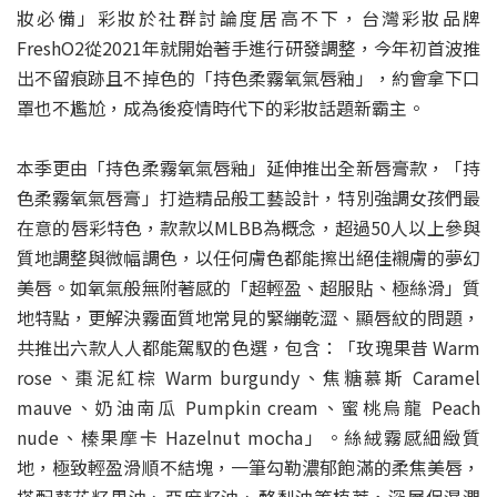
妝必備」彩妝於社群討論度居高不下，台灣彩妝品牌
FreshO2從2021年就開始著手進行研發調整，今年初首波推
出不留痕跡且不掉色的「持色柔霧氧氣唇釉」，約會拿下口
罩也不尷尬，成為後疫情時代下的彩妝話題新霸主。
本季更由「持色柔霧氧氣唇釉」延伸推出全新唇膏款，「持
色柔霧氧氣唇膏」打造精品般工藝設計，特別強調女孩們最
在意的唇彩特色，款款以MLBB為概念，超過50人以上參與
質地調整與微幅調色，以任何膚色都能擦出絕佳襯膚的夢幻
美唇。如氧氣般無附著感的「超輕盈、超服貼、極絲滑」質
地特點，更解決霧面質地常見的緊繃乾澀、顯唇紋的問題，
共推出六款人人都能駕馭的色選，包含：「玫瑰果昔 Warm
rose、棗泥紅棕 Warm burgundy、焦糖慕斯 Caramel
mauve、奶油南瓜 Pumpkin cream、蜜桃烏龍 Peach
nude、榛果摩卡 Hazelnut mocha」。絲絨霧感細緻質
地，極致輕盈滑順不結塊，一筆勾勒濃郁飽滿的柔焦美唇，
搭配葵花籽果油、亞麻籽油、酪梨油等植萃，深層保濕潤