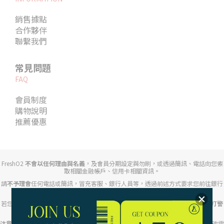
銷售據點
合作夥伴
聯繫我們
常見問題
FAQ
會員制度
購物說明
推薦優惠
FreshO2
不會以任何理由與名義
，及會員分期設定與勿刷，或透過簡訊、電話向您索
取相關金融帳戶、信用卡相關資訊。
請
不予理會
任何電話或簡訊，冒充客服、銀行人員等，透過前述方式要求您前往銀行
臨櫃或操作ATM。
若您接到相關請提高警覺，切勿輕信不明來電指示，若有疑慮，並於第一時間
撥打警
政署 165 反詐騙專線
。
注意任何來電顯示開頭為「+」、「+2」、」「+886」等不明來電
，提防對方竄改電