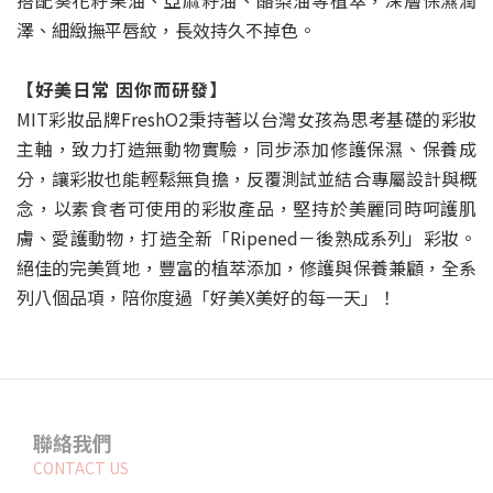
澤、細緻撫平唇紋，長效持久不掉色。
【
好美日常 因你而研發
】
MIT彩妝品牌FreshO2秉持著以台灣女孩為思考基礎的彩妝
主軸，致力打造無動物實驗，同步添加修護保濕、保養成
分，讓彩妝也能輕鬆無負擔，反覆測試並結合專屬設計與概
念，以素食者可使用的彩妝產品，堅持於美麗同時呵護肌
膚、愛護動物，打造全新「Ripened－後熟成系列」彩妝。
絕佳的完美質地，豐富的植萃添加，修護與保養兼顧，全系
列八個品項，陪你度過「好美X美好的每一天」！
聯絡我們
CONTACT US