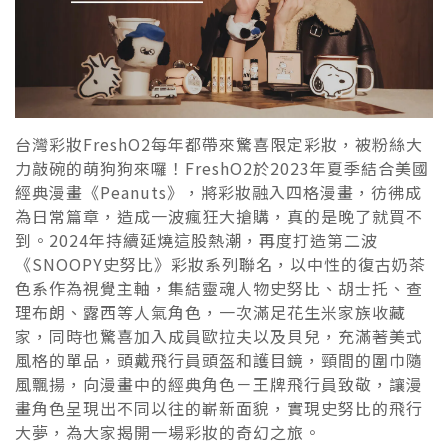
台灣彩妝
FreshO2
每年都帶來驚喜限定彩妝，被粉絲大
力敲碗的萌狗狗來囉！
FreshO2
於
2023
年夏季結合美國
經典漫畫《
Peanuts
》，將彩妝融入四格漫畫，彷彿成
為日常篇章，造成一波瘋狂大搶購，真的是晚了就買不
到。
2024
年持續延燒這股熱潮，再度打造第二波
《
SNOOPY
史努比》彩妝系列聯名，以中性的復古奶茶
色系作為視覺主軸，集結靈魂人物史努比、胡士托、查
理布朗、露西等人氣角色，一次滿足花生米家族收藏
家，同時也驚喜加入成員歐拉夫以及貝兒，充滿著美式
風格的單品，頭戴飛行員頭盔和護目鏡，頸間的圍巾隨
風飄揚，向漫畫中的經典角色－王牌飛行員致敬，讓漫
畫角色呈現出不同以往的嶄新面貌，實現史努比的飛行
大夢，為大家揭開一場彩妝的奇幻之旅。