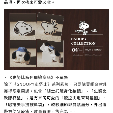
品項，再次帶來可愛必收。
．《史努比系列周邊商品》
不單售
除了《
SNOOPY
史努比》系列彩妝，只要購買組合就能
獲得限定周邊
，包含「
胡士托隨身化妝鏡
」、「
史努比
軟膠杯墊
」；還有呆萌可愛的「
歐拉夫毛茸茸髮圈
」、
「
歐拉夫手提飲料袋
」，款款細節都質感滿分，外出攜
帶方便又療癒，
數量有限，售完為止
。