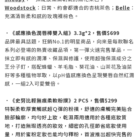
Woodstock
：日常、約會都適合的杏桃茶色；
Belle
：
充滿清新柔和感的玫瑰裸棕色。
．《感應換色潤唇棒雙入組》
3.3g*2
，
售價
$699
品牌最具話題，狂銷
No.1
的明星商品，向來是每款聯名
系列必登場的熱賣收藏品項，第一彈火速完售單品，一
抹立即有感的潤澤、保濕與修護，使用超強保濕成分之
王分子釘，搭配蜂蠟、羊毛脂、葵花油、山茶花及油菜
籽等多種植物萃取，以
pH
值感應換色呈現雙唇自然紅潤
感，一組
2
入可愛雙倍。
．《史努比輕無痕柔軟粉撲》
2 PCS
，
售價
$299
特製柔軟厚實觸感超Ｑ彈的粉撲，舒適的膚觸完美貼合
臉部輪廓，均勻好上妝，乾濕兩用適用於各種底妝質
地，打造無瑕透亮的妝效，細密的孔徑節省底妝使用
量，用於蜜粉定妝也能均勻釋粉，首波推出超快完售的