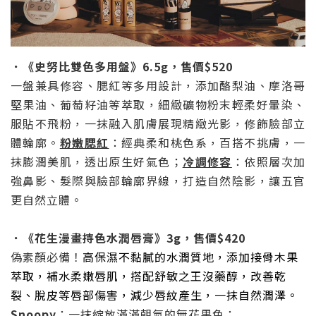
．《史努比雙色多用盤》
6.5g
，
售價
$520
一盤兼具修容、腮紅等多用設計，添加酪梨油、摩洛哥
堅果油、葡萄籽油等萃取，細緻礦物粉末輕柔好暈染、
服貼不飛粉，一抹融入肌膚展現精緻光影，修飾臉部立
體輪廓。
粉嫩腮紅
：經典柔和桃色系，百搭不挑膚，一
抹膨潤美肌，透出原生好氣色；
冷調修容
：依照層次加
強鼻影、髮際與臉部輪廓界線，打造自然陰影，讓五官
更自然立體。
．《花生漫畫持色水潤唇膏》
3g
，
售價
$420
偽素顏必備！
高保濕不黏膩的水潤質地，添加接骨木果
萃取，補水柔嫩唇肌，搭配舒敏之王沒藥醇，改善乾
裂、脫皮等唇部傷害，減少唇紋產生，一抹自然潤澤。
Snoopy
：一抹綻放滿滿朝氣的無花果色；