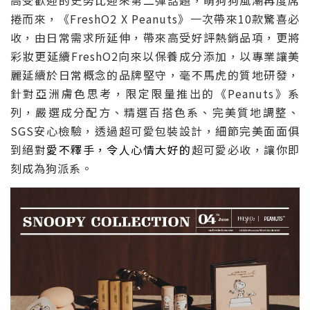
捲而來，《
FreshO2 X Peanuts
》一次帶來
10
款驚喜必
收，由日常需求所延伸，帶來高受好評熱銷品項，更將
彩妝更延續
FreshO2
向來以保養成分添加，以專業讓美
麗延續於日常概念的品牌堅守，毫不馬虎的質地研發，
針對亞洲膚色思考，限定限量推出的《
Peanuts
》系
列，嚴選成分配方、精選百搭色系、完美質地調整、
SGS
安心檢驗，透過超可愛包裝設計，細節完美面面俱
到絕對
愛不釋手，令人心情大好的
超可愛必收，讓你即
刻成為狗派系。