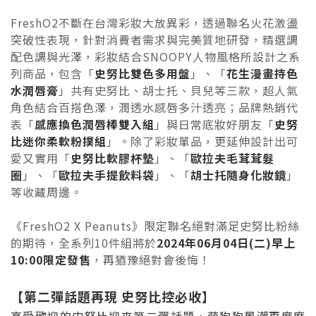
FreshO2
不斷在台灣彩妝大放異彩，透過聯名火花激盪
突破性表現，針對消費者需求與完美質地研發，精選調
配色調與光澤，彩妝結合
SNOOPY
人物風格所設計之系
列商品，包含「
史努比雙色多用盤
」、「
花生漫畫持色
水潤唇膏
」共有史努比、胡士托、貝兒等三款，超人氣
角色結合百搭色澤，潤透水感唇多汁透亮；品牌熱銷代
表「
感應換色潤唇棒雙入組
」與日常底妝好朋友「
史努
比迷你柔軟粉撲組
」。除了彩妝單品，更延伸設計出可
愛又實用「
史努比軟膠杯墊
」、「
歐拉夫毛茸茸髮
圈
」、「
歐拉夫手提飲料袋
」、「
胡士托隨身化妝鏡
」
等收藏周邊。
《
FreshO2 X Peanuts
》限定聯名絕對滿足史努比粉絲
的期待，全系列
10
件組將於
2024
年
06
月
04
日
(
二
)
早上
10:00
限定發售
，再猶豫絕對會後悔！
【
第二彈話題再現
史努比控必收
】
高受歡迎的史努比迎來第二彈話題，萌狗狗風潮再度席