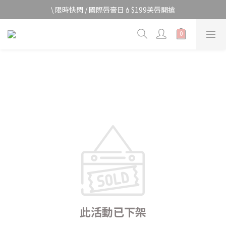
宅家防颱🌀全館$499免運費
\ 限時快閃 / 國際唇膏日💄$199美唇開搶
宅家防颱🌀全館$499免運費
此活動已下架