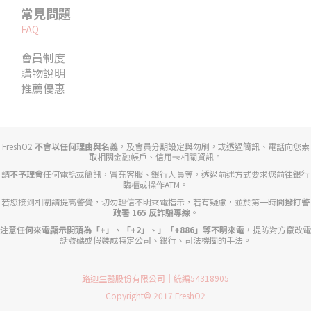
常見問題
FAQ
會員制度
購物說明
推薦優惠
FreshO2
不會以任何理由與名義
，及會員分期設定與勿刷，或透過簡訊、電話向您索
取相關金融帳戶、信用卡相關資訊。
請
不予理會
任何電話或簡訊，冒充客服、銀行人員等，透過前述方式要求您前往銀行
臨櫃或操作ATM。
若您接到相關請提高警覺，切勿輕信不明來電指示，若有疑慮，並於第一時間
撥打警
政署 165 反詐騙專線
。
注意任何來電顯示開頭為「+」、「+2」、」「+886」等不明來電
，提防對方竄改電
話號碼或假裝成特定公司、銀行、司法機關的手法。
路迦生醫股份有限公司｜統編54318905
Copyright© 2017 FreshO2