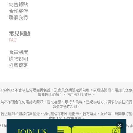
銷售據點
合作夥伴
聯繫我們
常見問題
FAQ
會員制度
購物說明
推薦優惠
FreshO2
不會以任何理由與名義
，及會員分期設定與勿刷，或透過簡訊、電話向您索
取相關金融帳戶、信用卡相關資訊。
請
不予理會
任何電話或簡訊，冒充客服、銀行人員等，透過前述方式要求您前往銀行
臨櫃或操作ATM。
若您接到相關請提高警覺，切勿輕信不明來電指示，若有疑慮，並於第一時間
撥打警
政署 165 反詐騙專線
。
注意任何來電顯示開頭為「+」、「+2」、」「+886」等不明來電
，提防對方竄改電
話號碼或假裝成特定公司、銀行、司法機關的手法。