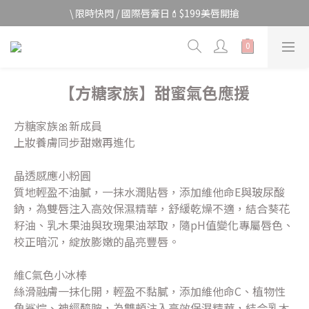
宅家防颱🌀全館$499免運費
\ 限時快閃 / 國際唇膏日💄$199美唇開搶
宅家防颱🌀全館$499免運費
【方糖家族】甜蜜氣色應援
方糖家族🎀新成員
上妝養膚同步甜嫩再進化
晶透感應小粉圓
質地輕盈不油膩，一抹水潤貼唇，添加維他命E與玻尿酸
鈉，為雙唇注入高效保濕精華，舒緩乾燥不適，結合葵花
籽油、乳木果油與玫瑰果油萃取，隨pH值變化專屬唇色、
校正暗沉，綻放膨嫩的晶亮豐唇。
維C氣色小冰棒
絲滑融膚一抹化開，輕盈不黏膩，添加維他命C、植物性
角鯊烷、神經醯胺，為雙頰注入高效保濕精華，結合乳木