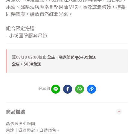
果油、酪梨油與摩洛哥堅果油萃取，長效滋潤修護，持妝
同時養膚，綻放自然紅潤光采。
組合限定搭贈
- 小粉圓矽膠套吊飾
至
08/10 02:00
截止
全店，宅家防颱🌪️$499免運
全店，$888免運
分享到
商品描述
晶透感應小粉圓
用途｜滋潤唇部，自然潤色。