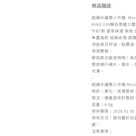
商品描述
超補水護唇小方糖 Moistur
KINGJUN聯名限量立
💚BT款 香草味道 無色
💗蠢兔款 經典玫瑰 感
添加葵花籽油、稻糠油
保濕雙唇，
敏弱肌也能使用唷！高
唇部進行補水、鎖水、
光澤。
-
超補水護唇小方糖 Moistur
用途｜美化、滋潤唇部
用法｜適量塗抹於唇部
容量｜6.8g
保存期限｜2028.01.05
保存方式｜請勿置於幼
處。
注意事項｜