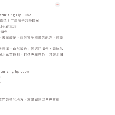
izing Lip Cube
體造型！可愛加倍超吸睛💓
 日夜都滋潤
應潤色
、玻尿酸鈉、茶葉等多種嫩唇配方，修護
效潤澤＋自然換色，輕巧好攜帶，同時為
保水三重機制，打造專屬唇色，閃耀水潤
izing lip cube
。
。
童可取得的地方、高溫潮濕或日光直射