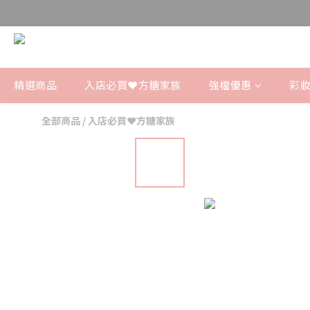
精選商品
入店必買❤️方糖家族
強檔優惠
彩妝
全部商品
/
入店必買❤️方糖家族