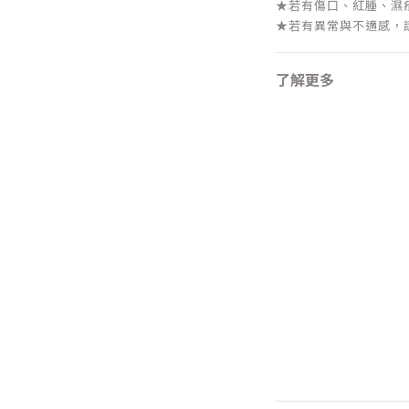
★若有傷口、紅腫、濕
★若有異常與不適感，
了解更多