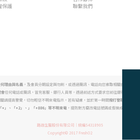
權保護
聯繫我們
任何理由與名義
，及會員分期設定與勿刷，或透過簡訊、電話向您索取相關金融帳戶、
理會
任何電話或簡訊，冒充客服、銀行人員等，透過前述方式要求您前往銀行臨櫃或操作
相關請提高警覺，切勿輕信不明來電指示，若有疑慮，並於第一時間
撥打警政署 165 
+」、「+2」、」「+886」等不明來電
，提防對方竄改電話號碼或假裝成特定公司
路迦生醫股份有限公司｜統編54318905
Copyright© 2017 FreshO2