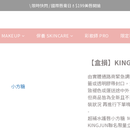
宅家防颱🌀全館$499免運費
\ 限時快閃 / 國際唇膏日💄$199美唇開搶
宅家防颱🌀全館$499免運費
 MAKEUP
保養 SKINCARE
彩妝師 PRO
限定聯
【盒損】KIN
由實體通路商緊急調
籤或透明膠帶封口，
致褪色或運送途中外
但商品皆為全新且不
裝狀況 再進行下單
-
超補水護唇小方糖  Moist
KINGJUN聯名限