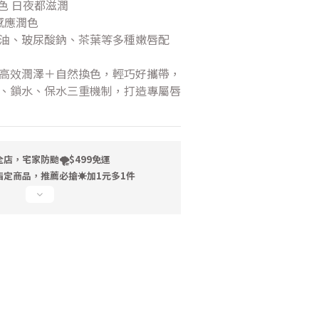
無色 日夜都滋潤
感應潤色 
油、玻尿酸鈉、茶葉等多種嫩唇配
高效潤澤＋自然換色，輕巧好攜帶，
、鎖水、保水三重機制，打造專屬唇
店，宅家防颱🌪️$499免運
指定商品，推薦必搶☀️加1元多1件