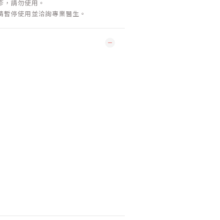
疹，請勿使用。
請暫停使用並洽詢專業醫生。