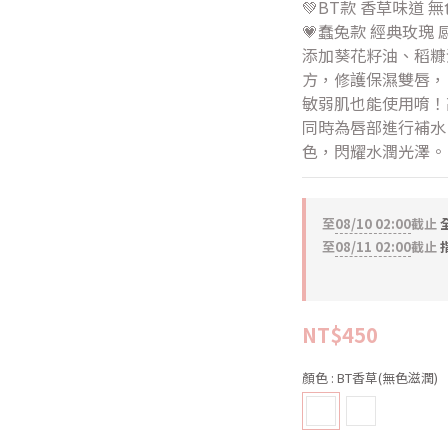
💚BT款 香草味道 
💗蠢兔款 經典玫瑰 
添加葵花籽油、稻糠
方，修護保濕雙唇，
敏弱肌也能使用唷！
同時為唇部進行補水
色，閃耀水潤光澤。
至
08/10 02:00
截止
全
至
08/11 02:00
截止
NT$450
顏色
: BT香草(無色滋潤)