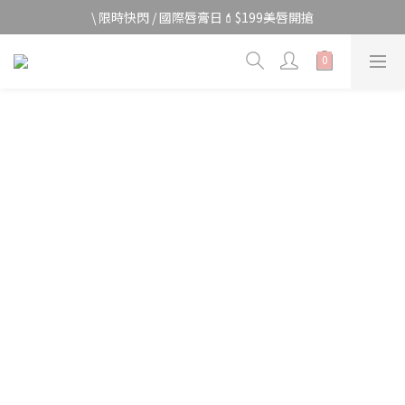
宅家防颱🌀全館$499免運費
\ 限時快閃 / 國際唇膏日💄$199美唇開搶
宅家防颱🌀全館$499免運費