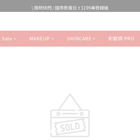
宅家防颱🌀全館$499免運費
\ 限時快閃 / 國際唇膏日💄$199美唇開搶
宅家防颱🌀全館$499免運費
 Sale
MAKEUP
SKINCARE
彩妝師 PRO