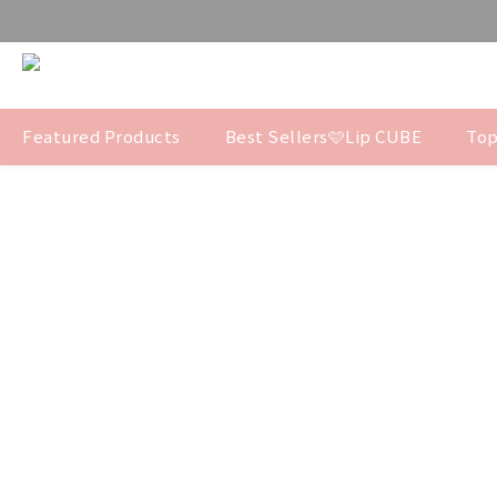
Featured Products
Best Sellers🩷Lip CUBE
Top