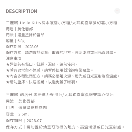
DESCRIPTION
三麗鷗-Hello Kitty補水護唇小方糖/大耳狗喜拿夢幻雲小方糖
用途｜美化唇部
用法｜適量塗抹於唇部
容量｜6.8g
保存期限｜2028.06
保存方式｜請勿置於幼童可取得的地方、高溫潮濕或日光直射處。
注意事項｜
★唇部若有傷口、紅腫、濕疹，請勿使用。
★若有異常與不適感，請暫停使用並洽詢專業醫生。
★內含多種滋潤配方，請務必遠離火源、燈光或日光直射及高溫處。
★請勿重摔、快速搖晃，以避免蓋子斷裂。
三麗鷗-酷洛米 黑粉魅力好搭油/大耳狗喜拿柔嫩守護心悅油
用途｜美化唇部
用法｜適量塗抹於唇部
容量｜2.5ml
保存期限｜2028.07
保存方式｜請勿置於幼童可取得的地方、高溫潮濕或日光直射處。