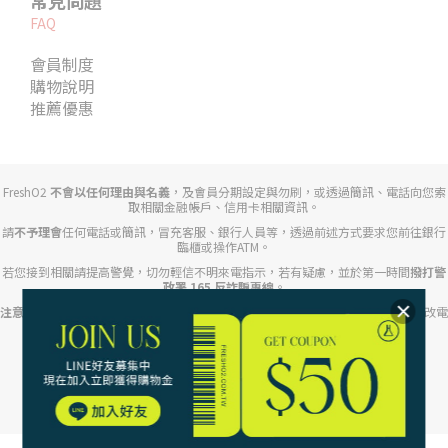
常見問題
FAQ
會員制度
購物說明
推薦優惠
FreshO2
不會以任何理由與名義
，及會員分期設定與勿刷，或透過簡訊、電話向您索
取相關金融帳戶、信用卡相關資訊。
請
不予理會
任何電話或簡訊，冒充客服、銀行人員等，透過前述方式要求您前往銀行
臨櫃或操作ATM。
若您接到相關請提高警覺，切勿輕信不明來電指示，若有疑慮，並於第一時間
撥打警
政署 165 反詐騙專線
。
注意任何來電顯示開頭為「+」、「+2」、」「+886」等不明來電
，提防對方竄改電
話號碼或假裝成特定公司、銀行、司法機關的手法。
路迦生醫股份有限公司｜統編54318905
Copyright© 2017 FreshO2