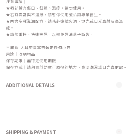
注意事項｜
★唇部若有傷口、紅腫、濕疹，請勿使用。
★若有異常與不適感，請暫停使用並洽詢專業醫生。
★內含多種滋潤配方，請務必遠離火源、燈光或日光直射及高溫
處。
★請勿重摔、快速搖晃，以避免唇油蓋子斷裂。
三麗鷗-大耳狗喜拿帶著走掛勾小包
用途｜收納物品
保存期限｜無特定使用期限
保存方式｜請勿置於幼童可取得的地方、高溫潮濕或日光直射處。
ADDITIONAL DETAILS
SHIPPING & PAYMENT