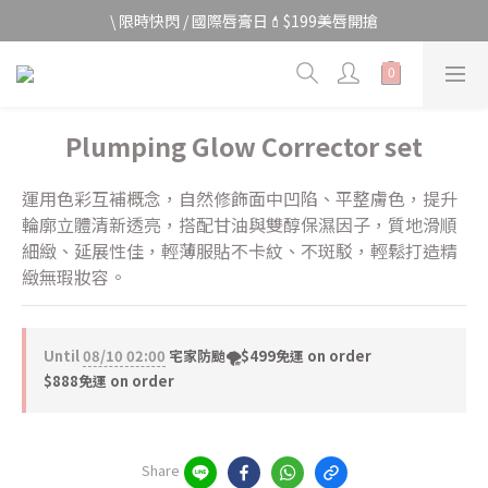
宅家防颱🌀全館$499免運費
\ 限時快閃 / 國際唇膏日💄$199美唇開搶
宅家防颱🌀全館$499免運費
Plumping Glow Corrector set
運用色彩互補概念，自然修飾面中凹陷、平整膚色，提升
輪廓立體清新透亮，搭配甘油與雙醇保濕因子，質地滑順
細緻、延展性佳，輕薄服貼不卡紋、不斑駁，輕鬆打造精
緻無瑕妝容。
Until
08/10 02:00
宅家防颱🌪️$499免運 on order
$888免運 on order
Share