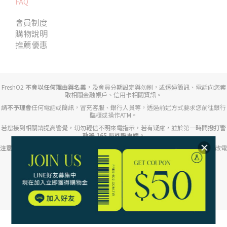
FAQ
會員制度
購物說明
推薦優惠
FreshO2
不會以任何理由與名義
，及會員分期設定與勿刷，或透過簡訊、電話向您索
取相關金融帳戶、信用卡相關資訊。
請
不予理會
任何電話或簡訊，冒充客服、銀行人員等，透過前述方式要求您前往銀行
臨櫃或操作ATM。
若您接到相關請提高警覺，切勿輕信不明來電指示，若有疑慮，並於第一時間
撥打警
政署 165 反詐騙專線
。
注意任何來電顯示開頭為「+」、「+2」、」「+886」等不明來電
，提防對方竄改電
話號碼或假裝成特定公司、銀行、司法機關的手法。
路迦生醫股份有限公司｜統編54318905
Copyright© 2017 FreshO2