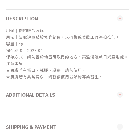
DESCRIPTION
用途｜修飾臉部瑕疵
用法｜沾取適量點於修飾部位，以指腹或美妝工具輕拍推勻。
容量｜4g
保存期限｜2029.04
保存方式｜請勿置於幼童可取得的地方、高溫潮濕或日光直射處。
注意事項｜
★肌膚若有傷口、紅腫、濕疹，請勿使用。
★肌膚若有異常現象，請暫停使用並洽詢專業醫生。
ADDITIONAL DETAILS
SHIPPING & PAYMENT