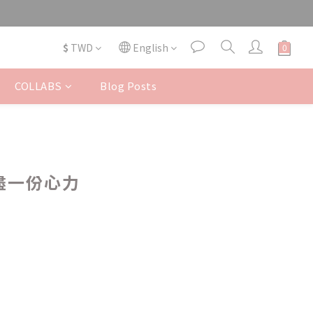
$
TWD
English
COLLABS
Blog Posts
球盡一份心力