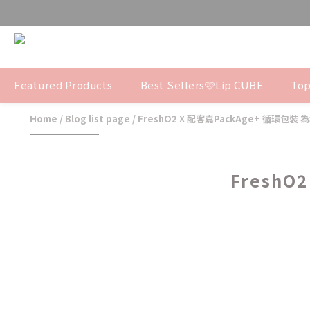
Featured Products
Best Sellers🩷Lip CUBE
Top
Home
/
Blog list page
/
FreshO2 X 配客嘉PackAge+ 循環包
Fresh