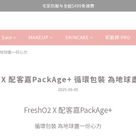
宅家防颱🌀全館$499免運費
宅家防颱🌀全館$499免運費
\ 限時快閃 / 國際唇膏日💄$199美唇開搶
宅家防颱🌀全館$499免運費
 Sale
MAKEUP
SKINCARE
彩妝師 PRO
裝 為地球盡一份心力
O2 X 配客嘉PackAge+ 循環包裝 為地
2025-09-05
FreshO2 X 配客嘉PackAge+
循環包裝 為地球盡一份心力