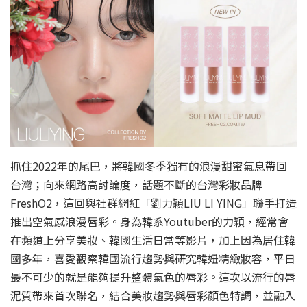
抓住2022年的尾巴，將韓國冬季獨有的浪漫甜蜜氣息帶回
台灣；向來網路高討論度，話題不斷的台灣彩妝品牌
FreshO2，這回與社群網紅「劉力穎LIU LI YING」聯手打造
推出空氣感浪漫唇彩。身為韓系Youtuber的力穎，經常會
在頻道上分享美妝、韓國生活日常等影片，加上因為居住韓
國多年，喜愛觀察韓國流行趨勢與研究韓妞精緻妝容，平日
最不可少的就是能夠提升整體氣色的唇彩。這次以流行的唇
泥質帶來首次聯名，結合美妝趨勢與唇彩顏色特調，並融入