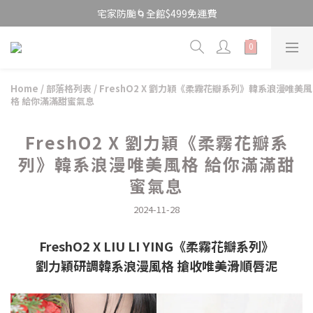
宅家防颱🌀全館$499免運費
宅家防颱🌀全館$499免運費
\ 限時快閃 / 國際唇膏日💄$199美唇開搶
宅家防颱🌀全館$499免運費
Home
/
部落格列表
/
FreshO2 X 劉力穎《柔霧花瓣系列》韓系浪漫唯美風
格 給你滿滿甜蜜氣息
FreshO2 X 劉力穎《柔霧花瓣系
列》韓系浪漫唯美風格 給你滿滿甜
蜜氣息
2024-11-28
FreshO2 X LIU LI YING《柔霧花瓣系列》
劉力穎研調韓系浪漫風格 搶收唯美滑順唇泥