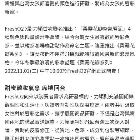
韓妞與台灣女孩都喜愛的顏色進行研發，將成為女孩的唇彩
新寵。
FreshO2 X劉力穎首次聯名推出：「柔霧花瓣空氣唇泥」4
種顏色與限量設計手拿鏡，綜合台韓女生最喜歡的唇彩色
系，並以韓系咖啡廳甜點作為命名主題，隆重推出《柔霧花
瓣系列》，讓女孩們不用搭飛機就能獲得韓國最新的浪漫風
格。今年冬季最浪漫的彩妝話題《柔霧花瓣系列》
2022.11.01(二) 中午10:00於FreshO2官網正式開賣！
甜蜜韓妝氣息 席捲回台
FreshO2向來以消費者需求為研發標的，力穎則充滿開朗樂
觀個性和生活化，與讀者互動性與黏著度高，兩者共同汲取
女性對於唇彩之需求，攜手展開商品研發，不僅是台灣與韓
國兩地的樣品寄送調整，力穎更特別飛回台灣三次深入討
論，費時的反覆修正，從質地、色澤、成分到包裝等細節，
聯手針對女孩彩妝重點一次推出四款唇彩。唇部容易乾燥脫