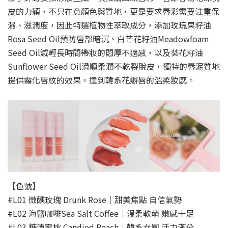
皮的力穎，不只在意顏色與質地，更是要求唇彩需要注重保
濕、滋潤度，因此特選植物性萃取成分，添加玫瑰果籽油
Rosa Seed Oil預防唇部暗沉、白芒花籽油Meadowfoam
Seed Oil減輕長時間帶妝的悶厚不適感，以及葵花籽油
Sunflower Seed Oil滑順柔潤不乾裂脫皮，獨特的唇泥質地
提供霧化唇紋的效果，達到韓系花瓣唇的溫柔妝感。
【色號】
#L01 微醺玫瑰 Drunk Rose｜甜美焦點 自信氣勢
#L02 海鹽咖啡Sea Salt Coffee｜溫柔軟萌 嫩感十足
#L03 糖漬蜜桃 Candied Peach｜韓系女團 活力滿分